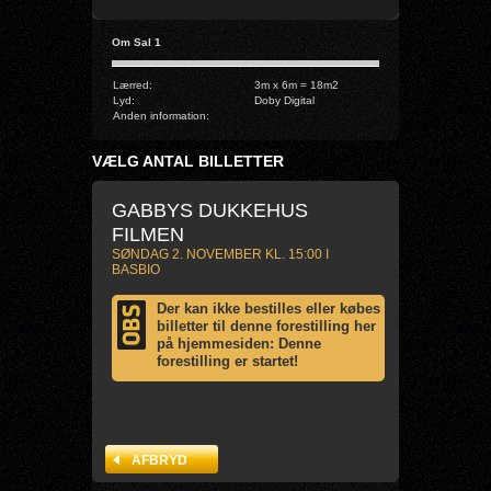
Om Sal 1
Lærred
:
3m x 6m = 18m2
Lyd
:
Doby Digital
Anden information
:
VÆLG ANTAL BILLETTER
GABBYS DUKKEHUS
FILMEN
SØNDAG 2. NOVEMBER KL. 15:00 I
BASBIO
Der kan ikke bestilles eller købes
billetter til denne forestilling her
på hjemmesiden: Denne
forestilling er startet!
AFBRYD