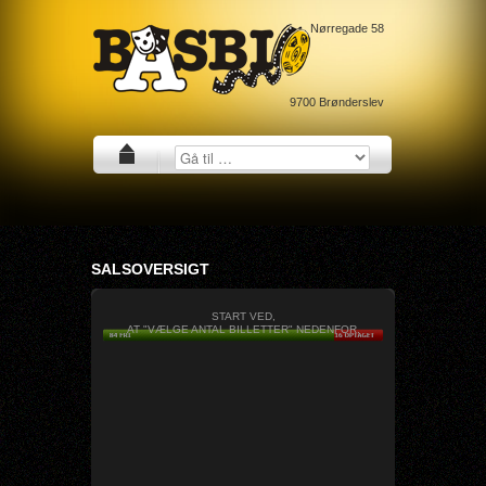
Nørregade 58
9700
Brønderslev
SALSOVERSIGT
START VED,
AT "VÆLGE ANTAL BILLETTER" NEDENFOR.